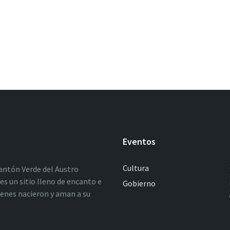
Eventos
Cultura
antón Verde del Austro
es un sitio lleno de encanto e
Gobierno
ienes nacieron y aman a su