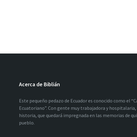
Acerca de Biblián
Este pequeño pedazo de Ecuador es conocido como el “C
Ecuatoriano”. Con gente muy trabajadora y hospitalaria, 
historia, que quedará impregnada en las memorias de qu
pueblo.