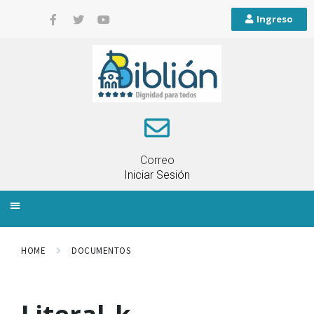
Ingreso
Correo
Iniciar Sesión
INFORMACIÓN LOCAL
PLANIFICACIÓN TERRITORIAL
QUEJAS Y RECLAMOS
HOME
DOCUMENTOS