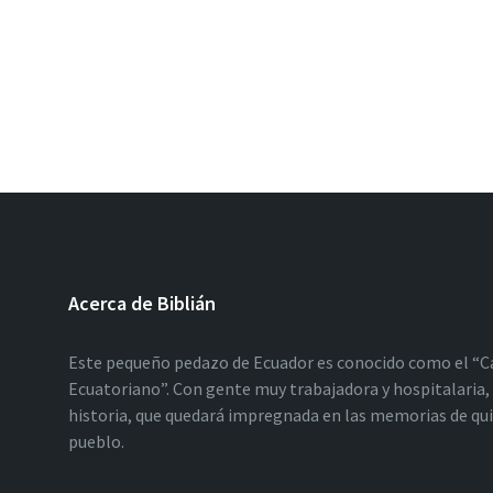
Acerca de Biblián
Este pequeño pedazo de Ecuador es conocido como el “C
Ecuatoriano”. Con gente muy trabajadora y hospitalaria, 
historia, que quedará impregnada en las memorias de qu
pueblo.