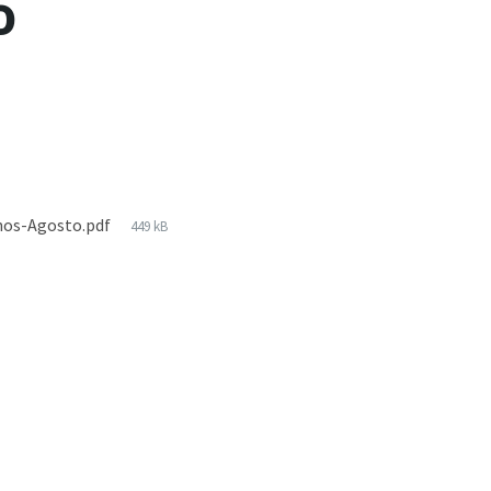
o
nos-Agosto.pdf
449 kB