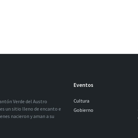
Eventos
Cultura
antón Verde del Austro
es un sitio lleno de encanto e
Gobierno
ienes nacieron y aman a su