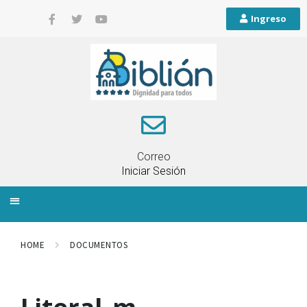
Ingreso
Correo
Iniciar Sesión
INFORMACIÓN LOCAL
PLANIFICACIÓN TERRITORIAL
QUEJAS Y RECLAMOS
HOME
DOCUMENTOS