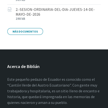
2.-SESION-ORDINARIA-DEL-DIA-JUEVES-14-DE-
MAYO-DE-2026
298 kB
MÁS DOCUMENTOS
Acerca de Biblián
Este pequeño pedazo de Ecuador es conocido como el
“Cantón Verde del Austro Ecuatoriano”. Con gente muy
trabajadora y hospitalaria, es un sitio lleno de encanto e
historia, que quedará impregnada en las memorias de
quienes nacieron y aman a su pueblo.