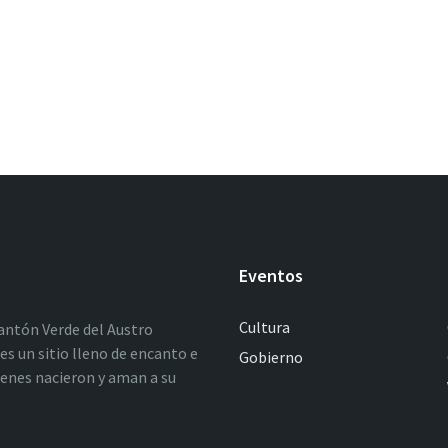
Eventos
Cultura
antón Verde del Austro
es un sitio lleno de encanto e
Gobierno
ienes nacieron y aman a su