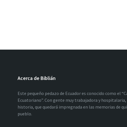
Acerca de Biblián
Este pequeño pedazo de Ecuador es conocido como el “C
Ecuatoriano”. Con gente muy trabajadora y hospitalaria, 
historia, que quedará impregnada en las memorias de qu
pueblo.