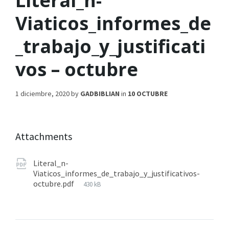
Literal_n-
Viaticos_informes_de
_trabajo_y_justificati
vos – octubre
1 diciembre, 2020
by
GADBIBLIAN
in
10 OCTUBRE
Attachments
Literal_n-
Viaticos_informes_de_trabajo_y_justificativos-
octubre.pdf
430 kB