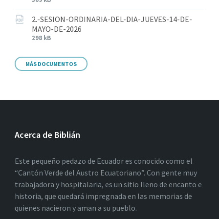
2.-SESION-ORDINARIA-DEL-DIA-JUEVES-14-DE-
MAYO-DE-2026
298 kB
MÁS DOCUMENTOS
Acerca de Biblián
Este pequeño pedazo de Ecuador es conocido como el
“Cantón Verde del Austro Ecuatoriano”. Con gente muy
trabajadora y hospitalaria, es un sitio lleno de encanto e
historia, que quedará impregnada en las memorias de
quienes nacieron y aman a su pueblo.