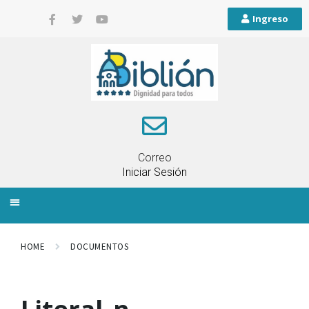
Ingreso
Correo
Iniciar Sesión
INFORMACIÓN LOCAL
PLANIFICACIÓN TERRITORIAL
QUEJAS Y RECLAMOS
HOME
DOCUMENTOS