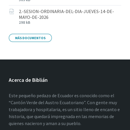
2.-SESION-ORDINARIA-DEL-DIA-JUEVES-14-DE-
MAYO-DE-2026
298 kB
MÁS DOCUMENTOS
Acerca de Biblián
Este pequeño pedazo de Ecuador es conocido como el
“Cantón Verde del Austro Ecuatoriano”. Con gente muy
trabajadora y hospitalaria, es un sitio lleno de encanto e
historia, que quedará impregnada en las memorias de
quienes nacieron y aman a su pueblo.