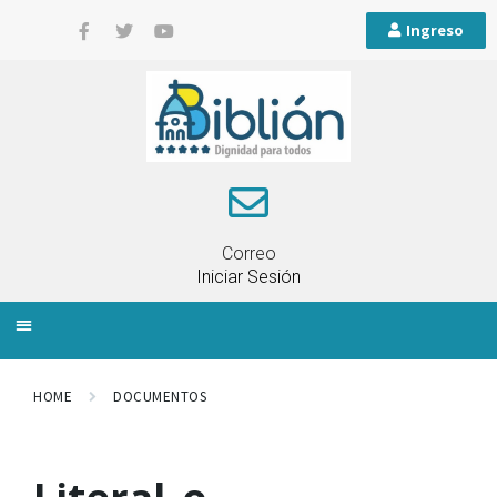
Ingreso
Correo
Iniciar Sesión
INFORMACIÓN LOCAL
PLANIFICACIÓN TERRITORIAL
QUEJAS Y RECLAMOS
HOME
DOCUMENTOS