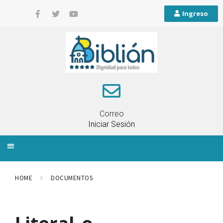
Ingreso
Correo
Iniciar Sesión
INFORMACIÓN LOCAL
PLANIFICACIÓN TERRITORIAL
QUEJAS Y RECLAMOS
HOME
DOCUMENTOS