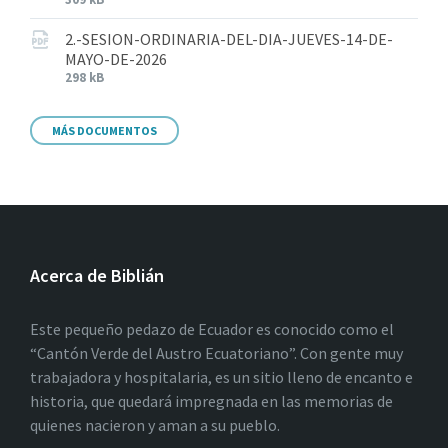
2.-SESION-ORDINARIA-DEL-DIA-JUEVES-14-DE-
MAYO-DE-2026
298 kB
MÁS DOCUMENTOS
Acerca de Biblián
Este pequeño pedazo de Ecuador es conocido como el
“Cantón Verde del Austro Ecuatoriano”. Con gente muy
trabajadora y hospitalaria, es un sitio lleno de encanto e
historia, que quedará impregnada en las memorias de
quienes nacieron y aman a su pueblo.