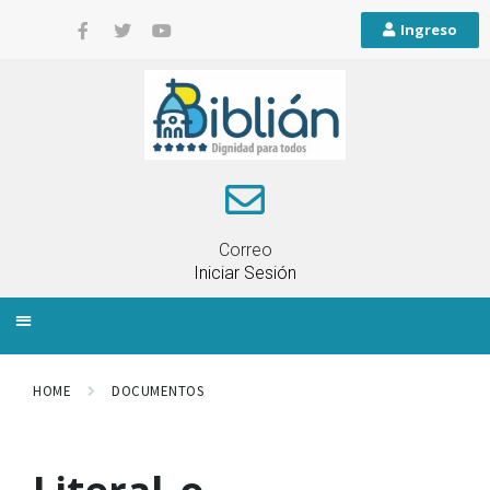
Ingreso
Correo
Iniciar Sesión
INFORMACIÓN LOCAL
PLANIFICACIÓN TERRITORIAL
QUEJAS Y RECLAMOS
HOME
DOCUMENTOS