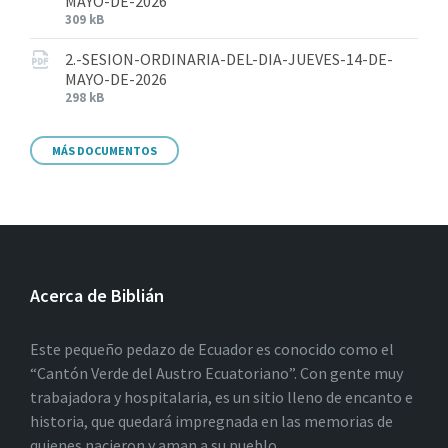
MAYO-DE-2026
309 kB
2.-SESION-ORDINARIA-DEL-DIA-JUEVES-14-DE-
MAYO-DE-2026
298 kB
MÁS DOCUMENTOS
Acerca de Biblián
Este pequeño pedazo de Ecuador es conocido como el
“Cantón Verde del Austro Ecuatoriano”. Con gente muy
trabajadora y hospitalaria, es un sitio lleno de encanto e
historia, que quedará impregnada en las memorias de
quienes nacieron y aman a su pueblo.