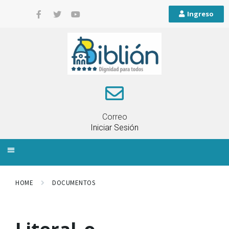
Ingreso
Correo
Iniciar Sesión
INFORMACIÓN LOCAL
PLANIFICACIÓN TERRITORIAL
QUEJAS Y RECLAMOS
HOME
DOCUMENTOS