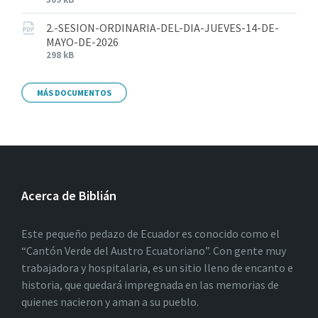
2.-SESION-ORDINARIA-DEL-DIA-JUEVES-14-DE-
MAYO-DE-2026
298 kB
MÁS DOCUMENTOS
Acerca de Biblián
Este pequeño pedazo de Ecuador es conocido como el
“Cantón Verde del Austro Ecuatoriano”. Con gente muy
trabajadora y hospitalaria, es un sitio lleno de encanto e
historia, que quedará impregnada en las memorias de
quienes nacieron y aman a su pueblo.