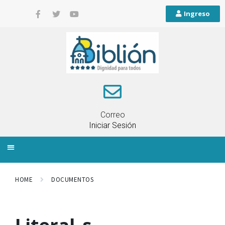
Ingreso
Correo
Iniciar Sesión
INFORMACIÓN LOCAL
PLANIFICACIÓN TERRITORIAL
QUEJAS Y RECLAMOS
HOME
DOCUMENTOS