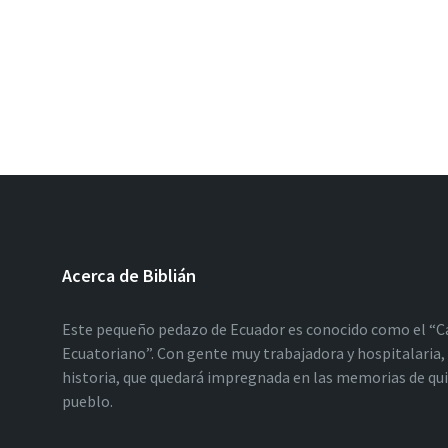
Acerca de Biblián
Este pequeño pedazo de Ecuador es conocido como el “C
Ecuatoriano”. Con gente muy trabajadora y hospitalaria, 
historia, que quedará impregnada en las memorias de qu
pueblo.