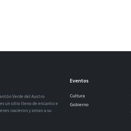
Eventos
Cultura
antón Verde del Austro
es un sitio lleno de encanto e
Gobierno
ienes nacieron y aman a su