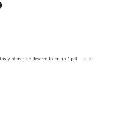
o
tas-y-planes-de-desarrollo-enero-1.pdf
561 kB