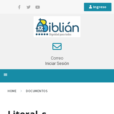
Ingreso
Correo
Iniciar Sesión
INFORMACIÓN LOCAL
PLANIFICACIÓN TERRITORIAL
QUEJAS Y RECLAMOS
HOME
DOCUMENTOS