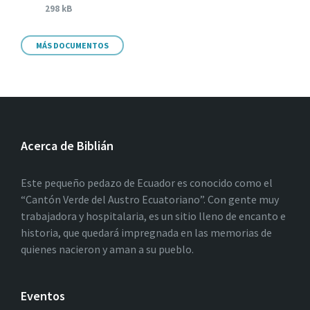
298 kB
MÁS DOCUMENTOS
Acerca de Biblián
Este pequeño pedazo de Ecuador es conocido como el
“Cantón Verde del Austro Ecuatoriano”. Con gente muy
trabajadora y hospitalaria, es un sitio lleno de encanto e
historia, que quedará impregnada en las memorias de
quienes nacieron y aman a su pueblo.
Eventos