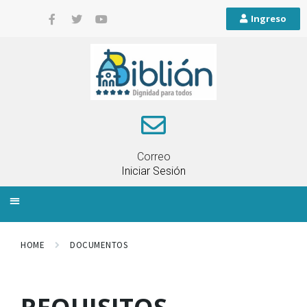
Ingreso
Correo
Iniciar Sesión
INFORMACIÓN LOCAL
PLANIFICACIÓN TERRITORIAL
QUEJAS Y RECLAMOS
HOME
DOCUMENTOS