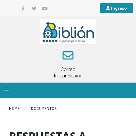
Ingreso
Correo
Iniciar Sesión
INFORMACIÓN LOCAL
PLANIFICACIÓN TERRITORIAL
QUEJAS Y RECLAMOS
HOME
DOCUMENTOS