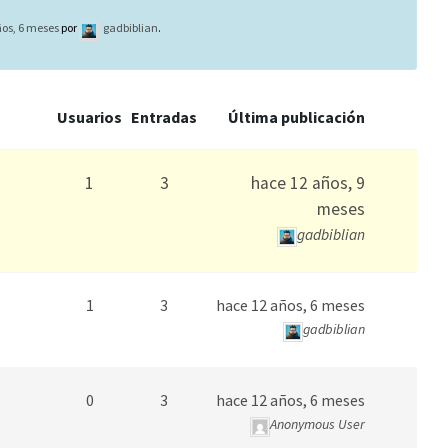
os, 6 meses
por
gadbiblian
.
Usuarios
Entradas
Última publicación
1
3
hace 12 años, 9
meses
gadbiblian
1
3
hace 12 años, 6 meses
gadbiblian
0
3
hace 12 años, 6 meses
Anonymous User