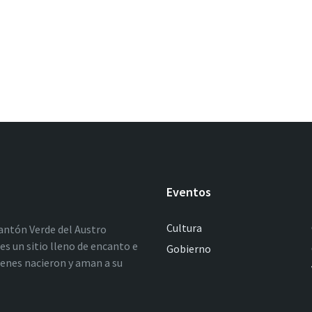
Eventos
Cultura
antón Verde del Austro
es un sitio lleno de encanto e
Gobierno
ienes nacieron y aman a su