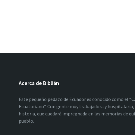
Acerca de Biblián
Este pequeño pedazo de Ecuador es conocido como el “C
Ecuatoriano”. Con gente muy trabajadora y hospitalaria, 
historia, que quedará impregnada en las memorias de qu
pueblo.