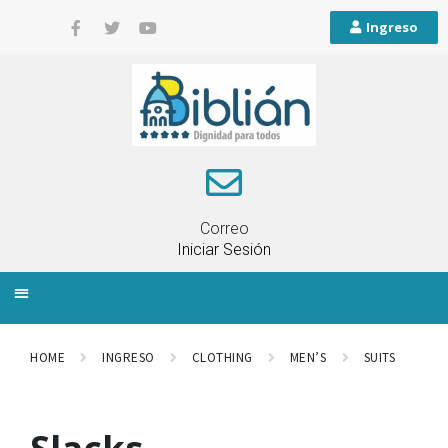
Ingreso
Correo
Iniciar Sesión
INFORMACIÓN LOCAL
PLANIFICACIÓN TERRITORIAL
QUEJAS Y RECLAMOS
HOME
INGRESO
CLOTHING
MEN’S
SUITS