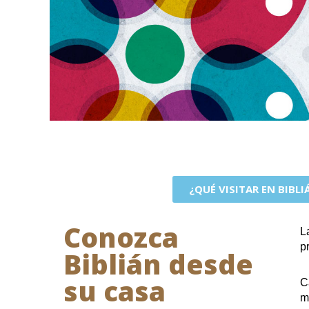
¿QUÉ VISITAR EN BIBLI
Conozca
L
p
Biblián desde
su casa
C
m