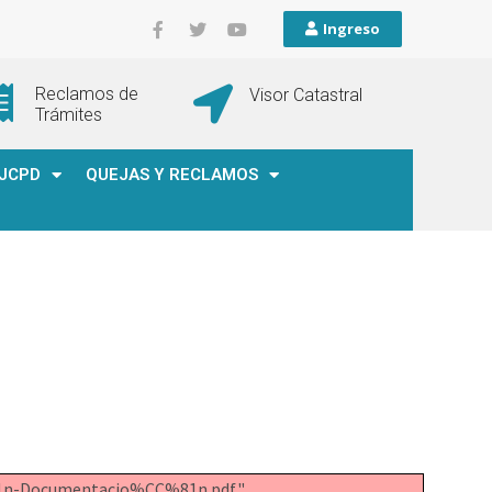
Ingreso
Reclamos de
Visor Catastral
Trámites
JCPD
QUEJAS Y RECLAMOS
%81n-Documentacio%CC%81n.pdf".