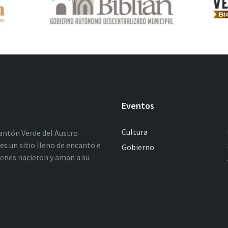
Eventos
Cultura
antón Verde del Austro
es un sitio lleno de encanto e
Gobierno
ienes nacieron y aman a su