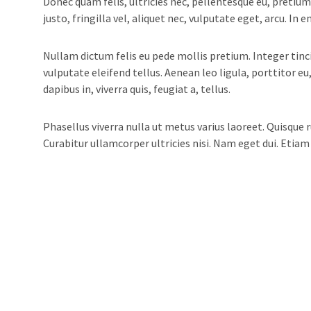
Donec quam felis, ultricies nec, pellentesque eu, pretiu
justo, fringilla vel, aliquet nec, vulputate eget, arcu. In 
Nullam dictum felis eu pede mollis pretium. Integer tin
vulputate eleifend tellus. Aenean leo ligula, porttitor e
dapibus in, viverra quis, feugiat a, tellus.
Phasellus viverra nulla ut metus varius laoreet. Quisque 
Curabitur ullamcorper ultricies nisi. Nam eget dui. Etiam