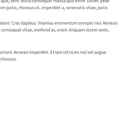
m quis, sem. Nulla consequat massa quis enim. Donec pede
enim justo, rhoncus ut, imperdiet a, venenatis vitae, justo.
cidunt. Cras dapibus. Vivamus elementum semper nisi. Aenean
u, consequat vitae, eleifend ac, enim. Aliquam lorem ante,
rutrum. Aenean imperdiet. Etiam ultricies nisi vel augue.
 rhoncus.