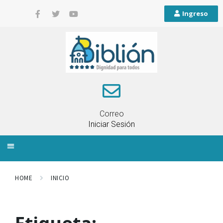
Ingreso
Correo
Iniciar Sesión
INFORMACIÓN LOCAL
PLANIFICACIÓN TERRITORIAL
QUEJAS Y RECLAMOS
HOME
INICIO