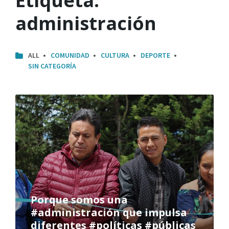
Etiqueta:
administración
ALL
COMUNIDAD
CULTURA
DEPORTE
SIN CATEGORÍA
Porque somos una
#administración que impulsa
diferentes #políticas #públicas