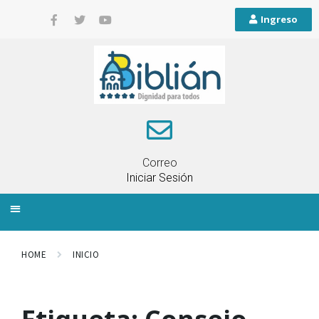
Ingreso
Correo
Iniciar Sesión
INFORMACIÓN LOCAL
PLANIFICACIÓN TERRITORIAL
QUEJAS Y RECLAMOS
HOME
INICIO