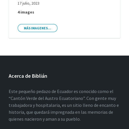
17 julio, 2023
4 images
MÁS IMAGENES...
Acerca de Biblián
Este pequeño pedazo de Ecuador es conocido como el
“Cantón Verde del Austro Ecuatoriano”. Con gente muy
trabajadora y hospitalaria, es un sitio lleno de encanto e
historia, que quedará impregnada en las memorias de
quienes nacieron y aman a su pueblo.