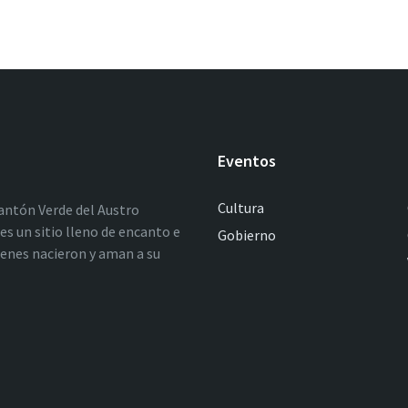
Eventos
Cultura
antón Verde del Austro
es un sitio lleno de encanto e
Gobierno
ienes nacieron y aman a su