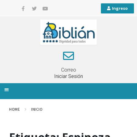
Ingreso
Correo
Iniciar Sesión
INFORMACIÓN LOCAL
PLANIFICACIÓN TERRITORIAL
QUEJAS Y RECLAMOS
HOME
INICIO