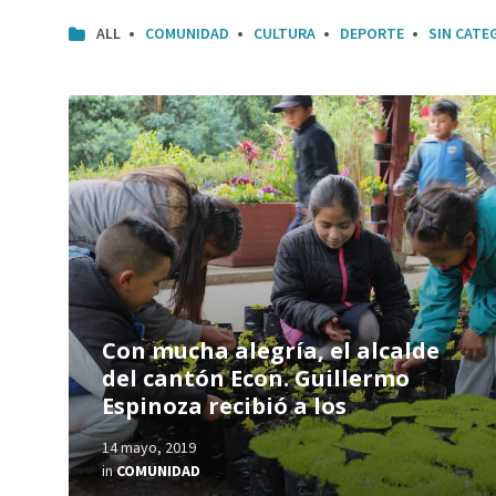
ALL
COMUNIDAD
CULTURA
DEPORTE
SIN CATE
Con mucha alegría, el alcalde
del cantón Econ. Guillermo
Espinoza recibió a los
14 mayo, 2019
in
COMUNIDAD