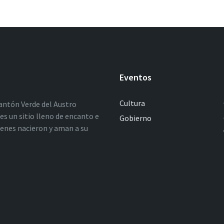
Eventos
Cultura
antón Verde del Austro
es un sitio lleno de encanto e
Gobierno
ienes nacieron y aman a su