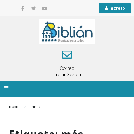
Ingreso
Correo
Iniciar Sesión
INFORMACIÓN LOCAL
PLANIFICACIÓN TERRITORIAL
QUEJAS Y RECLAMOS
HOME
INICIO