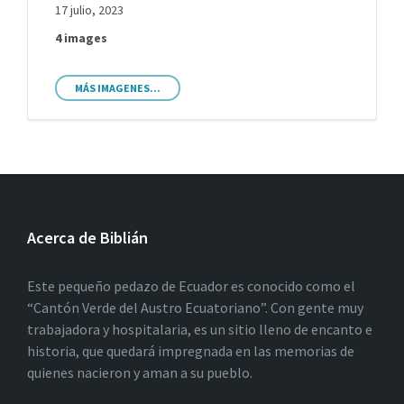
17 julio, 2023
4 images
MÁS IMAGENES...
Acerca de Biblián
Este pequeño pedazo de Ecuador es conocido como el
“Cantón Verde del Austro Ecuatoriano”. Con gente muy
trabajadora y hospitalaria, es un sitio lleno de encanto e
historia, que quedará impregnada en las memorias de
quienes nacieron y aman a su pueblo.