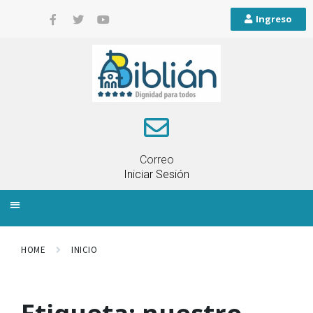
Ingreso
Correo
Iniciar Sesión
INFORMACIÓN LOCAL
PLANIFICACIÓN TERRITORIAL
QUEJAS Y RECLAMOS
HOME
INICIO