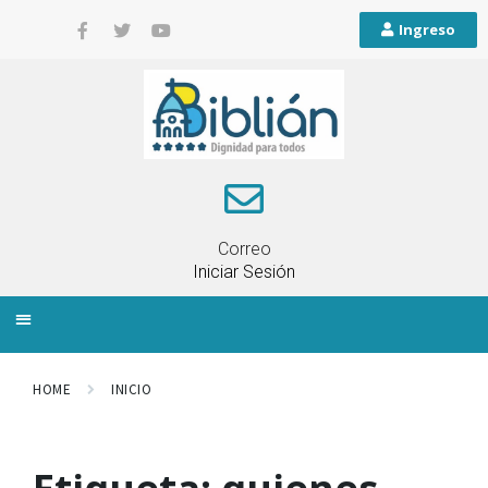
Ingreso
Correo
Iniciar Sesión
INFORMACIÓN LOCAL
PLANIFICACIÓN TERRITORIAL
QUEJAS Y RECLAMOS
HOME
INICIO