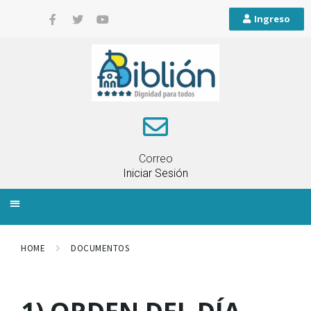
Ingreso
Correo
Iniciar Sesión
INFORMACIÓN LOCAL
PLANIFICACIÓN TERRITORIAL
QUEJAS Y RECLAMOS
HOME
DOCUMENTOS