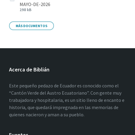
MAYO-DE-2026
298 kB
MÁS DOCUMENTOS
Acerca de Biblián
Este pequeño pedazo de Ecuador es conocido como el
“Cantón Verde del Austro Ecuatoriano”. Con gente muy
trabajadora y hospitalaria, es un sitio lleno de encanto e
historia, que quedará impregnada en las memorias de
quienes nacieron y aman a su pueblo.
Eventos