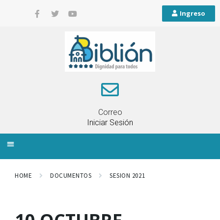
Ingreso
Correo
Iniciar Sesión
INFORMACIÓN LOCAL
PLANIFICACIÓN TERRITORIAL
QUEJAS Y RECLAMOS
HOME
DOCUMENTOS
SESION 2021