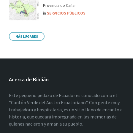
Provincia de Cañar
in
SERVICIOS PÚBLICOS
MÁS LUGARES
Acerca de Biblián
Este pequeño pedazo de Ecuador es conocido como el
“Cantón Verde del Austro Ecuatoriano”. Con gente muy
trabajadora y hospitalaria, es un sitio lleno de encanto e
historia, que quedará impregnada en las memorias de
quienes nacieron y aman a su pueblo.