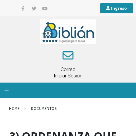
Ingreso
Correo
Iniciar Sesión
INFORMACIÓN LOCAL
PLANIFICACIÓN TERRITORIAL
QUEJAS Y RECLAMOS
HOME
DOCUMENTOS