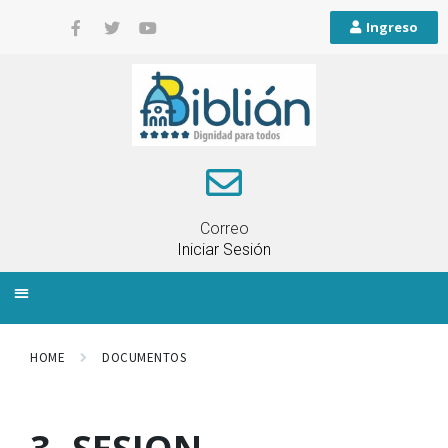
Ingreso
Correo
Iniciar Sesión
INFORMACIÓN LOCAL
PLANIFICACIÓN TERRITORIAL
QUEJAS Y RECLAMOS
HOME
DOCUMENTOS