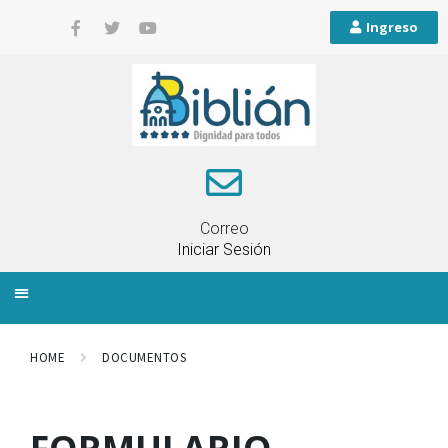
Ingreso
Correo
Iniciar Sesión
INFORMACIÓN LOCAL
PLANIFICACIÓN TERRITORIAL
QUEJAS Y RECLAMOS
HOME
DOCUMENTOS