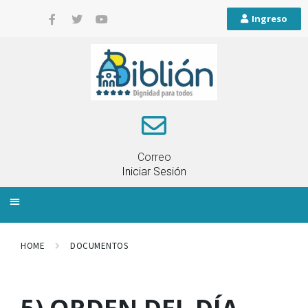
Ingreso
Correo
Iniciar Sesión
INFORMACIÓN LOCAL
PLANIFICACIÓN TERRITORIAL
QUEJAS Y RECLAMOS
HOME
DOCUMENTOS