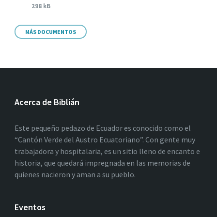
298 kB
MÁS DOCUMENTOS
Acerca de Biblián
Este pequeño pedazo de Ecuador es conocido como el
“Cantón Verde del Austro Ecuatoriano”. Con gente muy
trabajadora y hospitalaria, es un sitio lleno de encanto e
historia, que quedará impregnada en las memorias de
quienes nacieron y aman a su pueblo.
Eventos