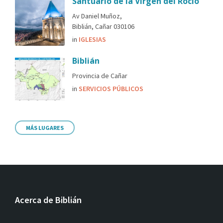
Santuario de la Virgen del Rocío
Av Daniel Muñoz,
Biblián, Cañar 030106
in
IGLESIAS
Biblián
Provincia de Cañar
in
SERVICIOS PÚBLICOS
MÁS LUGARES
Acerca de Biblián