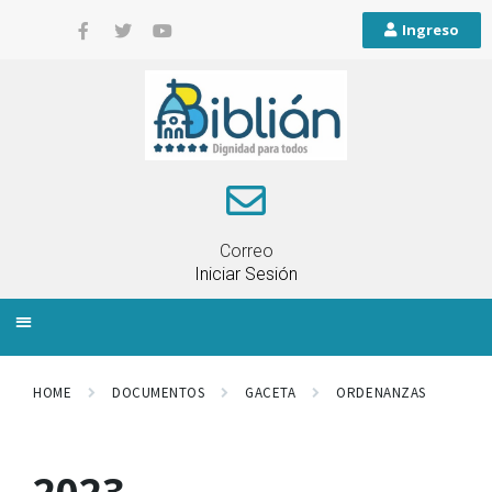
Ingreso
Correo
Iniciar Sesión
INFORMACIÓN LOCAL
PLANIFICACIÓN TERRITORIAL
QUEJAS Y RECLAMOS
HOME
DOCUMENTOS
GACETA
ORDENANZAS