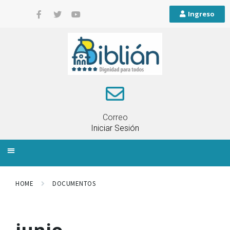
Ingreso
Correo
Iniciar Sesión
INFORMACIÓN LOCAL
PLANIFICACIÓN TERRITORIAL
QUEJAS Y RECLAMOS
HOME
DOCUMENTOS