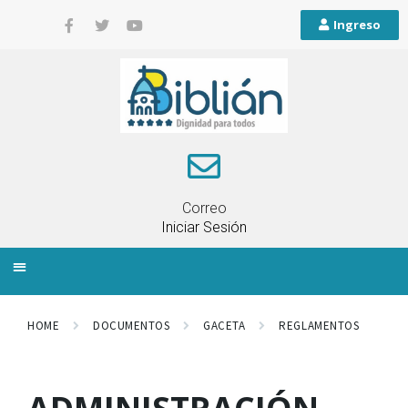
Ingreso
Correo
Iniciar Sesión
INFORMACIÓN LOCAL
PLANIFICACIÓN TERRITORIAL
QUEJAS Y RECLAMOS
HOME
DOCUMENTOS
GACETA
REGLAMENTOS