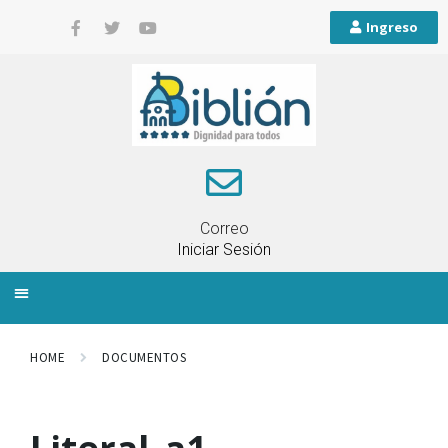
Ingreso
Correo
Iniciar Sesión
INFORMACIÓN LOCAL
PLANIFICACIÓN TERRITORIAL
QUEJAS Y RECLAMOS
HOME
DOCUMENTOS