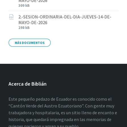
MAYO-DE-2026
309 kB
2.-SESION-ORDINARIA-DEL-DIA-JUEVES-14-DE-
MAYO-DE-2026
298 kB
MÁS DOCUMENTOS
Acerca de Biblián
Este pequeño pedazo de Ecuador es conocido como el
“Cantón Verde del Austro Ecuatoriano”. Con gente muy
trabajadora y hospitalaria, es un sitio lleno de encanto e
historia, que quedará impregnada en las memorias de
quienes nacieron y aman a su pueblo.