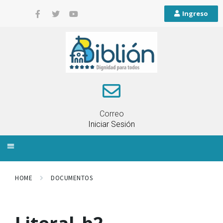
Ingreso
Correo
Iniciar Sesión
INFORMACIÓN LOCAL
PLANIFICACIÓN TERRITORIAL
QUEJAS Y RECLAMOS
HOME
DOCUMENTOS