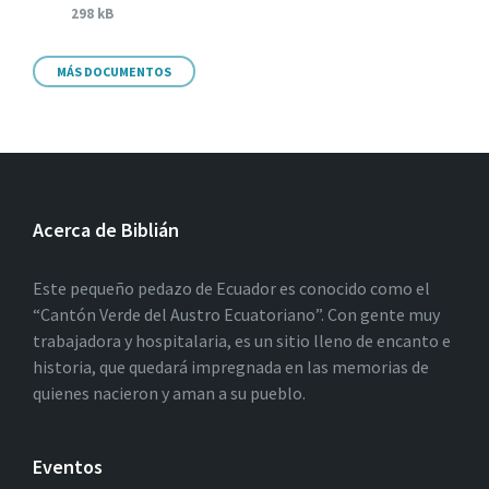
298 kB
MÁS DOCUMENTOS
Acerca de Biblián
Este pequeño pedazo de Ecuador es conocido como el
“Cantón Verde del Austro Ecuatoriano”. Con gente muy
trabajadora y hospitalaria, es un sitio lleno de encanto e
historia, que quedará impregnada en las memorias de
quienes nacieron y aman a su pueblo.
Eventos