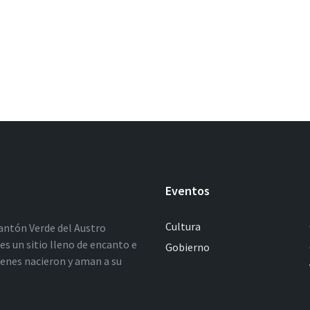
Eventos
Cultura
antón Verde del Austro
es un sitio lleno de encanto e
Gobierno
ienes nacieron y aman a su