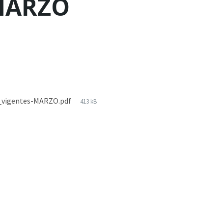
-MARZO
s_vigentes-MARZO.pdf
413 kB