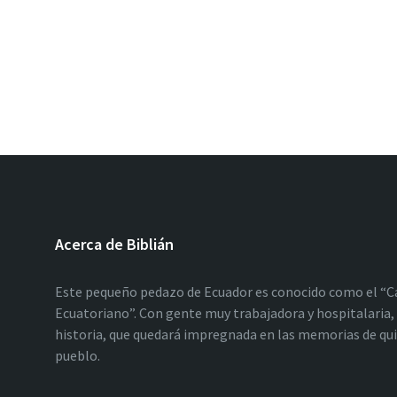
Acerca de Biblián
Este pequeño pedazo de Ecuador es conocido como el “C
Ecuatoriano”. Con gente muy trabajadora y hospitalaria, 
historia, que quedará impregnada en las memorias de qu
pueblo.