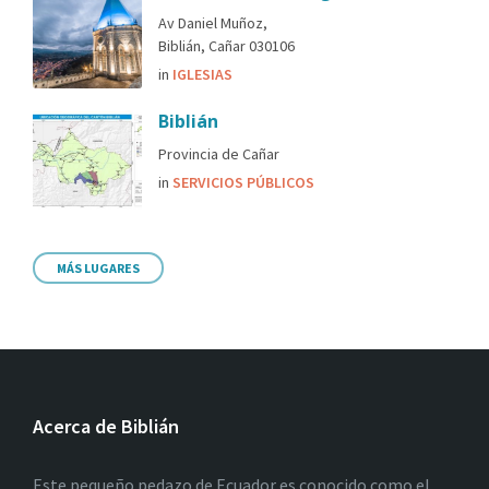
Av Daniel Muñoz,
Biblián, Cañar 030106
in
IGLESIAS
Biblián
Provincia de Cañar
in
SERVICIOS PÚBLICOS
MÁS LUGARES
Acerca de Biblián
Este pequeño pedazo de Ecuador es conocido como el