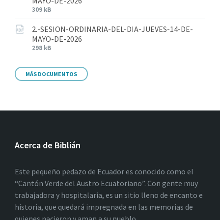
MAYO-DE-2026
309 kB
2.-SESION-ORDINARIA-DEL-DIA-JUEVES-14-DE-
MAYO-DE-2026
298 kB
MÁS DOCUMENTOS
Acerca de Biblián
Este pequeño pedazo de Ecuador es conocido como el
“Cantón Verde del Austro Ecuatoriano”. Con gente muy
trabajadora y hospitalaria, es un sitio lleno de encanto e
historia, que quedará impregnada en las memorias de
quienes nacieron y aman a su pueblo.