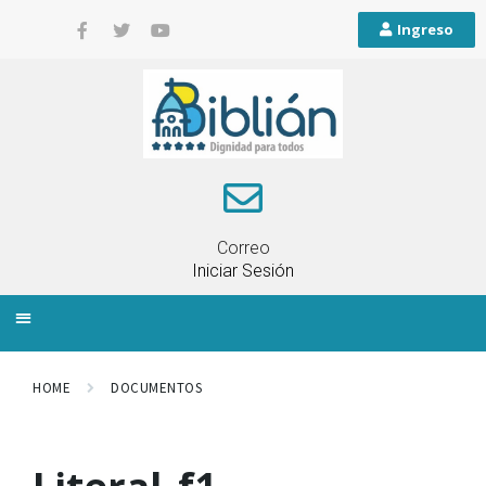
Ingreso
Correo
Iniciar Sesión
INFORMACIÓN LOCAL
PLANIFICACIÓN TERRITORIAL
QUEJAS Y RECLAMOS
HOME
DOCUMENTOS