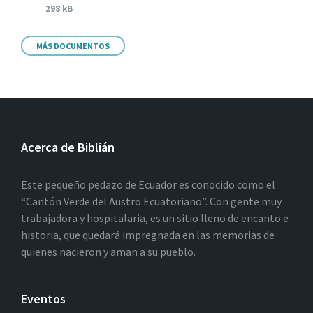
298 kB
MÁS DOCUMENTOS
Acerca de Biblián
Este pequeño pedazo de Ecuador es conocido como el
“Cantón Verde del Austro Ecuatoriano”. Con gente muy
trabajadora y hospitalaria, es un sitio lleno de encanto e
historia, que quedará impregnada en las memorias de
quienes nacieron y aman a su pueblo.
Eventos