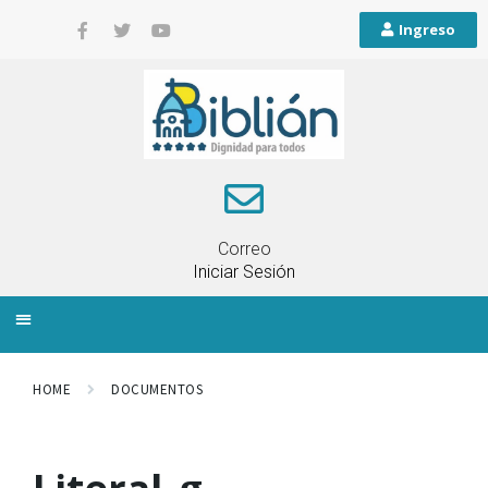
Ingreso
Correo
Iniciar Sesión
INFORMACIÓN LOCAL
PLANIFICACIÓN TERRITORIAL
QUEJAS Y RECLAMOS
HOME
DOCUMENTOS