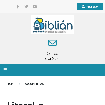
Ingreso
Correo
Iniciar Sesión
INFORMACIÓN LOCAL
PLANIFICACIÓN TERRITORIAL
QUEJAS Y RECLAMOS
HOME
DOCUMENTOS