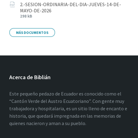
2.-SESION-ORDINARIA-DEL-DIA-JUEVES-14-DE-
MAYO-DE-2026
298 kB
MÁS DOCUMENTOS
Acerca de Biblián
Este pequeño pedazo de Ecuador es conocido como el
“Cantón Verde del Austro Ecuatoriano”. Con gente muy
trabajadora y hospitalaria, es un sitio lleno de encanto e
historia, que quedará impregnada en las memorias de
quienes nacieron y aman a su pueblo.