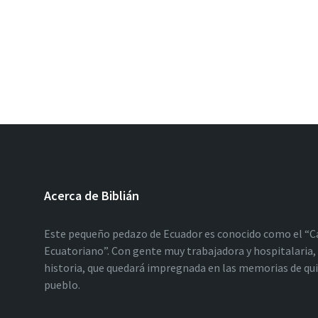
Acerca de Biblián
Este pequeño pedazo de Ecuador es conocido como el “C
Ecuatoriano”. Con gente muy trabajadora y hospitalaria, 
historia, que quedará impregnada en las memorias de qu
pueblo.