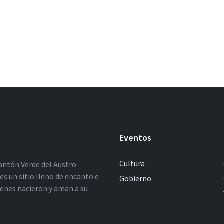
Eventos
Cultura
antón Verde del Austro
es un sitio lleno de encanto e
Gobierno
ienes nacieron y aman a su