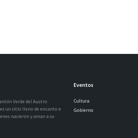
Eventos
Cultura
antón Verde del Austro
es un sitio lleno de encanto e
Gobierno
ienes nacieron y aman a su