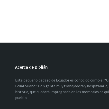
Acerca de Biblián
Este pequeño pedazo de Ecuador es conocido como el “C
Ecuatoriano”. Con gente muy trabajadora y hospitalaria, 
historia, que quedará impregnada en las memorias de qu
pueblo.