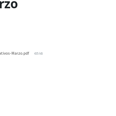
rzo
cativos-Marzo.pdf
435 kB