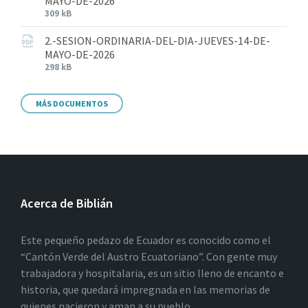
MAYO-DE-2026
309 kB
2.-SESION-ORDINARIA-DEL-DIA-JUEVES-14-DE-
MAYO-DE-2026
298 kB
MÁS DOCUMENTOS
Acerca de Biblián
Este pequeño pedazo de Ecuador es conocido como el
“Cantón Verde del Austro Ecuatoriano”. Con gente muy
trabajadora y hospitalaria, es un sitio lleno de encanto e
historia, que quedará impregnada en las memorias de
quienes nacieron y aman a su pueblo.