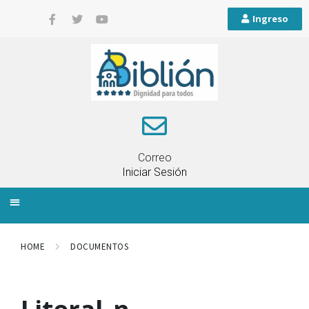
Ingreso
Correo
Iniciar Sesión
INFORMACIÓN LOCAL
PLANIFICACIÓN TERRITORIAL
QUEJAS Y RECLAMOS
HOME
DOCUMENTOS