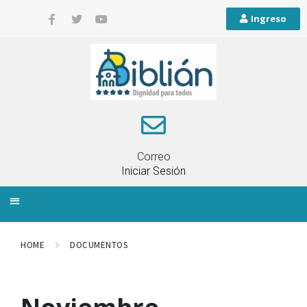
Ingreso
Correo
Iniciar Sesión
INFORMACIÓN LOCAL
PLANIFICACIÓN TERRITORIAL
QUEJAS Y RECLAMOS
HOME
DOCUMENTOS