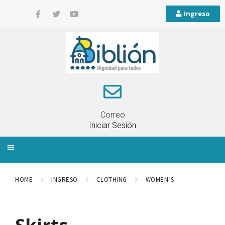
Ingreso
Correo
Iniciar Sesión
INFORMACIÓN LOCAL
PLANIFICACIÓN TERRITORIAL
QUEJAS Y RECLAMOS
HOME
INGRESO
CLOTHING
WOMEN’S